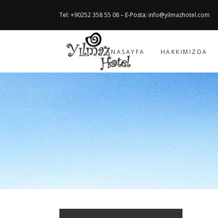
Tel:
+90252 358 55 08
– E-Posta:
info@yilmazhotel.com
ANASAYFA
HAKKIMIZDA