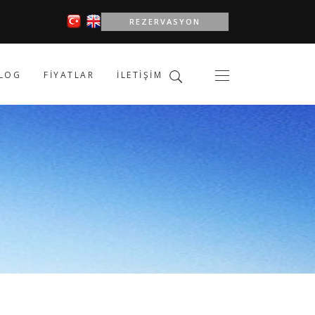
REZERVASYON
LOG
FIYATLAR
İLETIŞIM