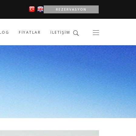
REZERVASYON
LOG
FIYATLAR
İLETIŞIM