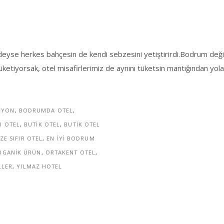
yse herkes bahçesin de kendi sebzesini yetiştirirdi.Bodrum değişti,
tüketiyorsak, otel misafirlerimiz de aynını tüketsin mantığından yola
IYON
,
BODRUMDA OTEL
,
I OTEL
,
BUTIK OTEL
,
BUTIK OTEL
ZE SIFIR OTEL
,
EN IYI BODRUM
RGANIK ÜRÜN
,
ORTAKENT OTEL
,
LLER
,
YILMAZ HOTEL