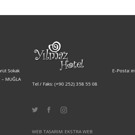
rüt Sokak
E-Posta: i
 – MUĞLA
Tel / Faks: (+90 252) 358 55 08
WEB TASARIM:
EKSTRA WEB