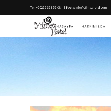
Tel:
+90252 358 55 08
– E-Posta:
info@yilmazhotel.com
ANASAYFA
HAKKIMIZDA