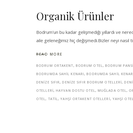
Organik Ürünler
Bodrum'un bu kadar gelişmediği yıllardı ve nerede
aile geleneğimiz hiç değişmedi.Bizler neyi nasıl 
READ MORE
BODRUM ORTAKENT
,
BODRUM OTEL
,
BODRUM PANS
BODRUMDA SAHIL KENARI
,
BODRUMDA SAHIL KENAR
DENIZE SIFIR
,
DENIZE SIFIR BODRUM OTELLERI
,
DENI
OTELLERI
,
HAYVAN DOSTU OTEL
,
MUĞLADA OTEL
,
O
OTEL
,
TATIL
,
YAHŞI ORTAKENT OTELLERI
,
YAHŞI OTE